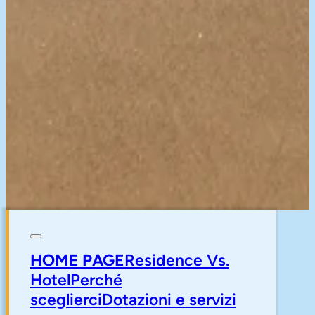
HOME PAGE
Residence Vs.
Hotel
Perché
sceglierci
Dotazioni e servizi