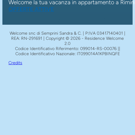
Welcome la tua vacanza in appartamento a Rimini
OFFERTE ATTIVE
Welcome snc di Semprini Sandra & C. | P:IVA 03417140401 |
REA: RN-291691 | Copyright © 2026 - Residence Welcome
2.0
Codice Identificativo Riferimento: 099014-RS-00076 ||
Codice Identificativo Nazionale: IT099014A1KPBINQFE
Credits